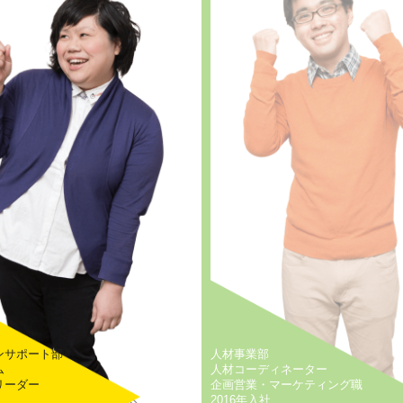
ンサポート部
人材事業部
ム
人材コーディネーター
リーダー
企画営業・マーケティング職
2016年入社