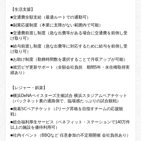
【生活支援】
■交通費全額支給（最適ルートでの通勤可）
■副業応援制度（本業に支障がない範囲内で可能）
■交通費前渡し制度（急な出費等がある場合に交通費を前倒し受
け取り可）
■給与前渡し制度（急な出費等に対応するために給与を前倒し受
け取り可）
■お助け制度（勤務時間数を選択することで月収アップが可能）
■就労ビザ更新サポート（全額会社負担 期間5年・永住権取得実
績あり）
【レジャー・娯楽】
■横浜DeNAベイスターズ主催試合 横浜スタジアムペアチケット
（バックネット裏の通路側で、臨場感たっぷりの試合観戦）
■南葛SCペアチケット（Jリーグ昇格を目指すチームの応援観
戦）
■総合福利厚生サービス（ベネフィット・ステーションで140万件
以上の施設を優待利用可）
■社内イベント（BBQなど 任意参加の不定期開催 会社負担あり）