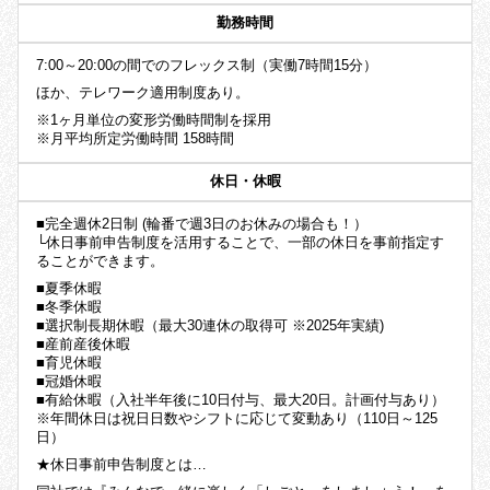
勤務時間
7:00～20:00の間でのフレックス制（実働7時間15分）
ほか、テレワーク適用制度あり。
※1ヶ月単位の変形労働時間制を採用
※月平均所定労働時間 158時間
休日・休暇
■完全週休2日制 (輪番で週3日のお休みの場合も！）
└休日事前申告制度を活用することで、一部の休日を事前指定す
ることができます。
■夏季休暇
■冬季休暇
■選択制長期休暇（最大30連休の取得可 ※2025年実績)
■産前産後休暇
■育児休暇
■冠婚休暇
■有給休暇（入社半年後に10日付与、最大20日。計画付与あり）
※年間休日は祝日日数やシフトに応じて変動あり（110日～125
日）
★休日事前申告制度とは…