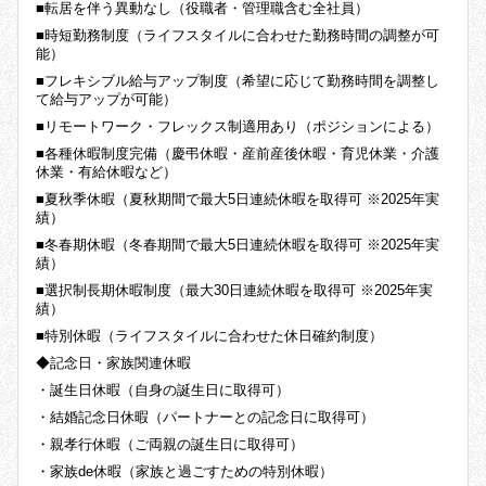
■転居を伴う異動なし（役職者・管理職含む全社員）
■時短勤務制度（ライフスタイルに合わせた勤務時間の調整が可
能）
■フレキシブル給与アップ制度（希望に応じて勤務時間を調整し
て給与アップが可能）
■リモートワーク・フレックス制適用あり（ポジションによる）
■各種休暇制度完備（慶弔休暇・産前産後休暇・育児休業・介護
休業・有給休暇など）
■夏秋季休暇（夏秋期間で最大5日連続休暇を取得可 ※2025年実
績）
■冬春期休暇（冬春期間で最大5日連続休暇を取得可 ※2025年実
績）
■選択制長期休暇制度（最大30日連続休暇を取得可 ※2025年実
績）
■特別休暇（ライフスタイルに合わせた休日確約制度）
◆記念日・家族関連休暇
・誕生日休暇（自身の誕生日に取得可）
・結婚記念日休暇（パートナーとの記念日に取得可）
・親孝行休暇（ご両親の誕生日に取得可）
・家族de休暇（家族と過ごすための特別休暇）