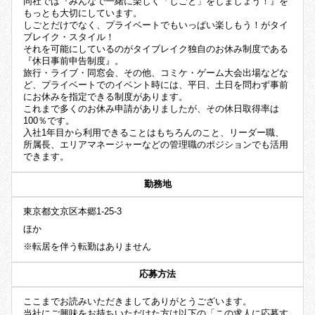
同社では『みんなで一緒に楽しく「しごと」をしましょう！』を
もっとも大切にしています。
しごとだけでなく、プライベートでもいっぱい楽しもう！がタイ
ブレイク・スタイル！
それを可能にしているのがタイブレイク独自のお休み制度である
『休日事前申告制度』。
旅行・ライブ・同窓会、その他、コミケ・ゲーム大会出場などな
ど、プライベートでのイベント時には、平日、土日を問わず事前
にお休みを指定できる制度があります。
これまで多くのお休み申請がありましたが、その休日取得率は
100％です。
入社1年目から利用できることはもちろんのこと、リーダー職、
所属長、エリアマネージャーなどの管理職のポジションでも活用
できます。
勤務地
東京都文京区本郷1-25-3
ほか
※転居を伴う転勤はありません
応募方法
ここまでお読みいただきましてありがとうございます。
当社にご興味をお持ちいただけた方は以下の「この求人に応募す