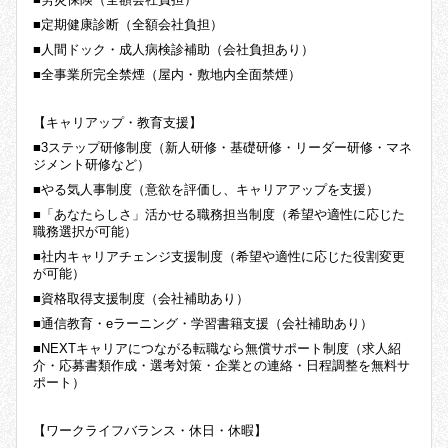
■定期健康診断（全額会社負担）
■人間ドック・成人病検診補助（会社負担あり）
■全事業所完全禁煙（屋内・敷地内全面禁煙）
【キャリアップ・教育支援】
■3ステップ研修制度（新人研修・基礎研修・リーダー研修・マネ
ジメント研修など）
■やる気人事制度（意欲を評価し、キャリアアップを支援）
■「あなたらしさ」活かせる職務担当制度（希望や適性に応じた
職務選択が可能）
■社内キャリアチェンジ支援制度（希望や適性に応じた役割変更
が可能）
■資格取得支援制度（会社補助あり）
■通信教育・eラーニング・学習書籍支援（会社補助あり）
■NEXTキャリアにつながる転職なら無償サポート制度（求人紹
介・応募書類作成・選考対策・企業との連絡・日程調整を無料サ
ポート）
【ワークライフバランス・休日・休暇】