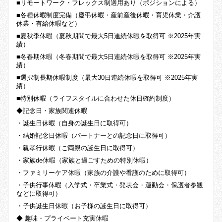
■リモートワーク・フレックス制適用あり（ポジションによる）
■各種休暇制度完備（慶弔休暇・産前産後休暇・育児休業・介護
休業・有給休暇など）
■夏秋季休暇（夏秋期間で最大5日連続休暇を取得可 ※2025年実
績）
■冬春期休暇（冬春期間で最大5日連続休暇を取得可 ※2025年実
績）
■選択制長期休暇制度（最大30日連続休暇を取得可 ※2025年実
績）
■特別休暇（ライフスタイルに合わせた休日確約制度）
◆記念日・家族関連休暇
・誕生日休暇（自身の誕生日に取得可）
・結婚記念日休暇（パートナーとの記念日に取得可）
・親孝行休暇（ご両親の誕生日に取得可）
・家族de休暇（家族と過ごすための特別休暇）
・ファミリーケア休暇（家族の介護や看護のために取得可）
・子供行事休暇（入学式・卒業式・発表会・運動会・保護者参観
などに取得可）
・子供誕生日休暇（お子様の誕生日に取得可）
◆ 趣味・プライベート充実休暇