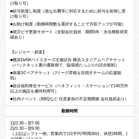
け取り可）
■給与前渡し制度（急な出費等に対応するために給与を前倒し受
け取り可）
■お助け制度（勤務時間数を選択することで月収アップが可能）
■就労ビザ更新サポート（全額会社負担 期間5年・永住権取得実
績あり）
【レジャー・娯楽】
■横浜DeNAベイスターズ主催試合 横浜スタジアムペアチケット
（バックネット裏の通路側で、臨場感たっぷりの試合観戦）
■南葛SCペアチケット（Jリーグ昇格を目指すチームの応援観
戦）
■総合福利厚生サービス（ベネフィット・ステーションで140万件
以上の施設を優待利用可）
■社内イベント（BBQなど 任意参加の不定期開催 会社負担あり）
勤務時間
1)22:30～翌7:00
2)21:30～翌6:00
（上記はシフト一例。営業内で1日平均7時間30分、休憩1時間。)
※深夜シフトのみ