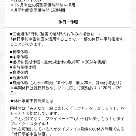
※1ヶ月単位の変形労働時間制を採用
※月平均所定労働時間 163時間
休日・休暇
■完全週休2日制 (輪番で週3日のお休みの場合も！）
└休日事前申告制度を活用することで、一部の休日を事前指定す
ることができます。
■夏季休暇
■冬季休暇
■選択制長期休暇（最大14連休の取得可 ※2024年実績)
■産前産後休暇
■育児休暇
■冠婚休暇
■有給休暇（入社半年後に10日付与、最大20日。計画付与あり）
※年間休日は祝日日数やシフトに応じて変動あり（120日～130
日）
★休日事前申告制度とは…
同社では『みんなで一緒に楽しく「しごと」をしましょう！』を
もっとも大切にしています。
しごとだけでなく、プライベートでもいっぱい楽しもう！がタイ
ブレイク・スタイル！
それを可能にしているのがタイブレイク独自のお休み制度である
『休日事前申告制度』。