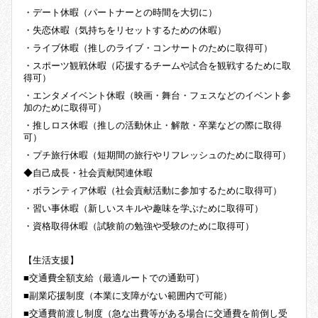
・デート休暇（パートナーとの時間を大切に）
・失恋休暇（気持ちをリセットするための休暇）
・ライブ休暇（推しのライブ・コンサートのために取得可）
・スポーツ観戦休暇（応援するチームや試合を観戦するために取
得可）
・エンタメイベント休暇（映画・舞台・フェスなどのイベント参
加のために取得可）
・推しロス休暇（推しの活動休止・解散・卒業などの際に取得
可）
・プチ旅行休暇（短期間の旅行やリフレッシュのために取得可）
◆自己成長・社会貢献関連休暇
・ボランティア休暇（社会貢献活動に参加するために取得可）
・習い事休暇（新しいスキルや趣味を学ぶために取得可）
・資格取得休暇（試験前の勉強や受験のために取得可）
【生活支援】
■交通費全額支給（最適ルートでの通勤可）
■副業応援制度（本業に支障がない範囲内で可能）
■交通費前渡し制度（急な出費等がある場合に交通費を前倒し受