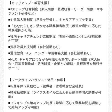
【キャリアップ・教育支援】
■3ステップ研修制度（新人研修・基礎研修・リーダー研修・マネ
ジメント研修など）
■やる気人事制度（意欲を評価し、キャリアアップを支援）
■「あなたらしさ」活かせる職務担当制度（希望や適性に応じた
職務選択が可能）
■社内キャリアチェンジ支援制度（希望や適性に応じた役割変更
が可能）
■資格取得支援制度（会社補助あり）
■通信教育・eラーニング・学習書籍支援（会社補助あり）
■NEXTキャリアにつながる転職なら無償サポート制度（求人紹
介・応募書類作成・選考対策・企業との連絡・日程調整を無料サ
ポート）
【ワークライフバランス・休日・休暇】
■転居を伴う異動なし（役職者・管理職含む全社員）
■時短勤務制度（ライフスタイルに合わせた勤務時間の調整が可
能）
■フレキシブル給与アップ制度（希望に応じて勤務時間を調整し
て給与アップが可能）