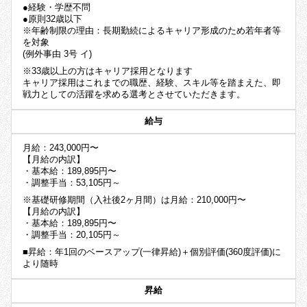
●経験・学歴不問
●原則32歳以下
※年齢制限の理由：長期勤続によるキャリア形成のため若年者等
を対象
(例外事由 3号 イ)
※33歳以上の方はキャリア採用となります
キャリア採用はこれまでの職歴、経験、スキル等を踏まえた、即
戦力としての活躍を求める選考とさせていただきます。
給与
月給：243,000円〜
【月給の内訳】
・基本給：189,895円〜
・調整手当：53,105円～
※基礎研修期間（入社後2ヶ月間）は月給：210,000円〜
【月給の内訳】
・基本給：189,895円〜
・調整手当：20,105円～
■昇給：年1回のベースアップ(一律昇給)＋個別評価(360度評価)に
より随時
昇給