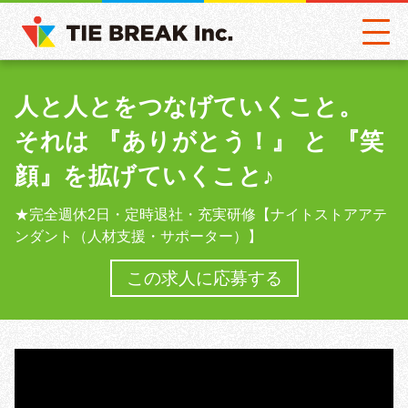
人と人とをつなげていくこと。
それは 『ありがとう！』 と 『笑
顔』を拡げていくこと♪
★完全週休2日・定時退社・充実研修【ナイトストアアテ
ンダント（人材支援・サポーター）】
この求人に応募する