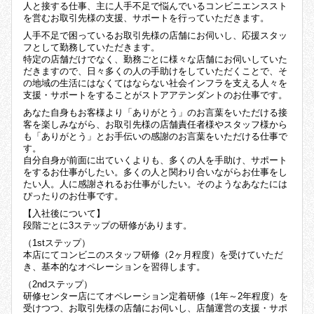
人と接する仕事、主に人手不足で悩んでいるコンビニエンススト
を営むお取引先様の支援、サポートを行っていただきます。
人手不足で困っているお取引先様の店舗にお伺いし、応援スタッ
フとして勤務していただきます。
特定の店舗だけでなく、勤務ごとに様々な店舗にお伺いしていた
だきますので、日々多くの人の手助けをしていただくことで、そ
の地域の生活にはなくてはならない社会インフラを支える人々を
支援・サポートをすることがストアアテンダントのお仕事です。
あなた自身もお客様より「ありがとう」のお言葉をいただける接
客を楽しみながら、お取引先様の店舗責任者様やスタッフ様から
も「ありがとう」とお手伝いの感謝のお言葉をいただける仕事で
す。
自分自身が前面に出ていくよりも、多くの人を手助け、サポート
をするお仕事がしたい。多くの人と関わり合いながらお仕事をし
たい人。人に感謝されるお仕事がしたい。そのようなあなたには
ぴったりのお仕事です。
【入社後について】
段階ごとに3ステップの研修があります。
（1stステップ）
本店にてコンビニのスタッフ研修（2ヶ月程度）を受けていただ
き、基本的なオペレーションを習得します。
（2ndステップ）
研修センター店にてオペレーション定着研修（1年～2年程度）を
受けつつ、お取引先様の店舗にお伺いし、店舗運営の支援・サポ