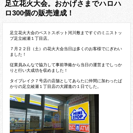
足立花火大会。おかげさまでハロハ
ロ300個の販売達成！
足立花火大会のベストスポット河川敷まですぐのミニストッ
プ足立綾瀬１丁目店。
７月２２日（土）の花火大会当日は多くのお客様でにぎわい
ました！
従業員みんなで協力して事前準備から当日の運営までしっか
りと行い大成功を収めました！
タイブレイク７号店の店舗としてあらたに仲間に加わったば
かりの足立綾瀬１丁目店の大躍進の１日でした。