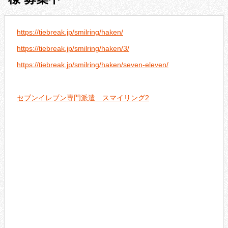
https://tiebreak.jp/smilring/haken/
https://tiebreak.jp/smilring/haken/3/
https://tiebreak.jp/smilring/haken/seven-eleven/
セブンイレブン専門派遣 スマイリング2