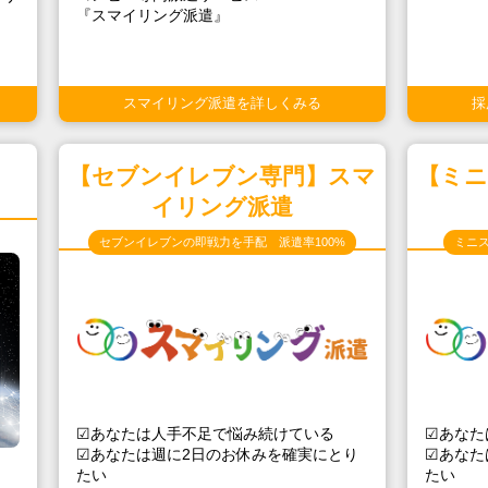
『スマイリング派遣』
。
スマイリング派遣を詳しくみる
採
ス
【セブンイレブン専門】スマ
【ミ
イリング派遣
セブンイレブンの即戦力を手配 派遣率100%
ミニス
☑あなたは人手不足で悩み続けている
☑あなた
☑あなたは週に2日のお休みを確実にとり
☑あなた
たい
たい