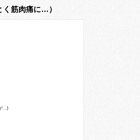
とく筋肉痛に…）
…)