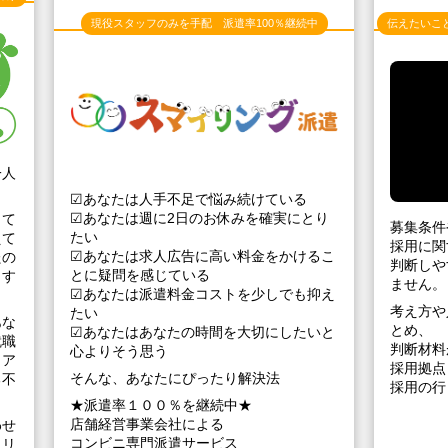
現役スタッフのみを手配 派遣率100％継続中
伝えたいこ
一人
☑あなたは人手不足で悩み続けている
☑あなたは週に2日のお休みを確実にとり
して
募集条件
たい
えて
採用に関
☑あなたは求人広告に高い料金をかけるこ
たの
判断しや
とに疑問を感じている
トす
ません。
☑あなたは派遣料金コストを少しでも抑え
考え方や
たい
あな
とめ、
☑あなたはあなたの時間を大切にしたいと
就職
判断材料
心よりそう思う
リア
採用拠点
そんな、あなたにぴったり解決法
る不
採用の行
★派遣率１００％を継続中★
店舗経営事業会社による
わせ
コンビニ専門派遣サービス
ャリ