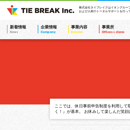
株式会社タイブレイク
はイオングルー
および人材のトータルサポートを行っ
新着情報
企業情報
事業内容
事業所
News
Company
Service
Offices＆stores
ここでは、休日事前申告制度を利用して
く！』が基本。 お休みして楽しんだ笑