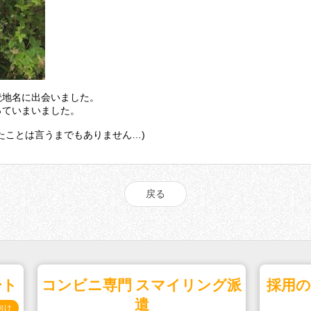
読地名に出会いました。
っていまいました。
たことは言うまでもありません…)
戻る
ート
コンビニ専門 スマイリング派
採用
遣
向け