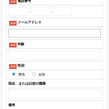
電話番号
必須
-
-
メールアドレス
必須
年齢
必須
性別
必須
男性
女性
現在、または以前の職業
備考