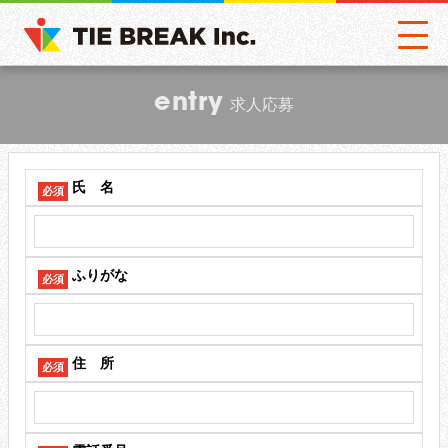
entry
求人応募
氏 名
必須
ふりがな
必須
住 所
必須