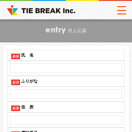
entry
求人応募
氏 名
必須
ふりがな
必須
住 所
必須