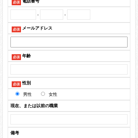
電話番号
必須
-
-
メールアドレス
必須
年齢
必須
性別
必須
男性
女性
現在、または以前の職業
備考